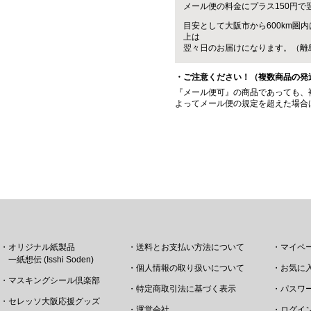
メール便の料金にプラス150円で
目安として大阪市から600km圏内
上は
翌々日のお届けになります。（離
・ご注意ください！（複数商品の発
『メール便可』の商品であっても、
よってメール便の規定を超えた場合
・オリジナル紙製品
・送料とお支払い方法について
・マイペ
一紙想伝 (Isshi Soden)
・個人情報の取り扱いについて
・お気に
・マスキングシール倶楽部
・特定商取引法に基づく表示
・パスワ
・セレッソ大阪応援グッズ
・運営会社
・ログイ