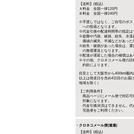
【送料】(税込)
Ａ料金 全国一律120円
Ｂ料金 全国一律240円
※手渡しではなく、ご自宅のポス
への投函となります。
※代金引換や配達時間帯の指定は
※盗難や汚損、破損、紛失、水濡
価値の滅失、半減などがあった
※紛失・破損があった場合は、運
の無償運送となります。
※配達が遅延した場合の補償はあ
※その他、クロネコメール便の詳
約款によります。
目安として大阪市から400km圏内
以上は発送日を含め4日目のお届
地域を除く）
【ご利用条件】
商品ページにメール便で対応可
対象になります。
代金引換決済はできません。代
宅急便をご利用ください。
・クロネコメール便(速達)
【送料】(税込)