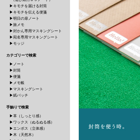
▶キモチを届ける封筒
▶キモチを伝える便箋
▶明日の扉ノート
▶旅メモ
▶封かん専用マスキングシート
▶宛名専用マスキングシート
▶モッジ
カテゴリーで検索
▶ノート
▶封筒
▶便箋
▶メモ帳
▶マスキングシート
▶紙バッチ
手触りで検索
▶革（しっとり感）
▶ワックス（ぬるぬる感）
▶エンボス（立体感）
▶木（天然木）