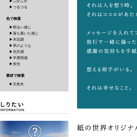
▶ふかふか
▶つるつる
色で検索
▶明るい感じ
▶落ち着いた感じ
▶木目調
▶革のような
▶光沢感
▶半透明感
▶蛍光
素材で検索
▶天然木