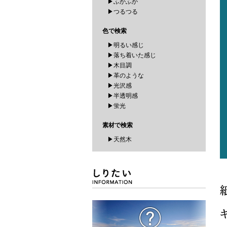
▶ふかふか
▶つるつる
色で検索
▶明るい感じ
▶落ち着いた感じ
▶木目調
▶革のような
▶光沢感
▶半透明感
▶蛍光
素材で検索
▶天然木