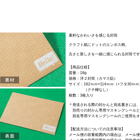
素朴なかわいさを感じる封筒
クラフト紙にドットのエンボス柄。
古さと新しさを一緒に感じられる封筒です
【商品仕様】
質量：18g
規格：洋２封筒（カマス貼）
サイズ：162ｍｍ×114ｍｍ（+フタ30ｍｍ
（クチ糊なし）
枚数：3枚入り
＊発送される際の封かんと宛名書きには、
別売りの封かん専用マスキングシールと
宛名専用マスキングシールのご使用をオ
【配送方法についての注意事項】
メール便の容量範囲内の場合は、メール便