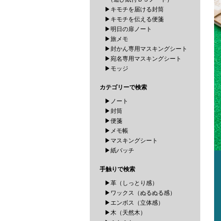
▶キモチを届ける封筒
▶キモチを伝える便箋
▶明日の扉ノート
▶旅メモ
▶封かん専用マスキングシート
▶宛名専用マスキングシート
▶モッジ
カテゴリーで検索
▶ノート
▶封筒
▶便箋
▶メモ帳
▶マスキングシート
▶紙バッチ
手触りで検索
▶革（しっとり感）
▶ワックス（ぬるぬる感）
▶エンボス（立体感）
▶木（天然木）