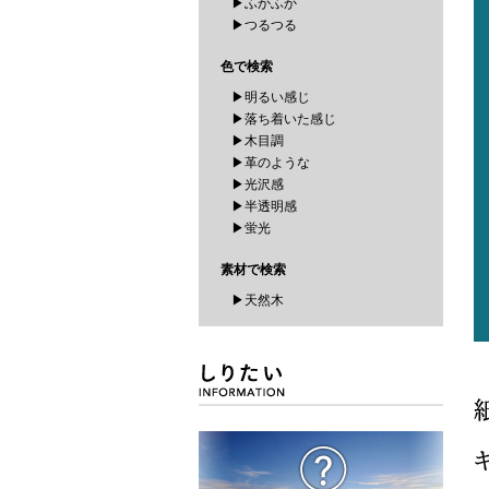
▶ふかふか
▶つるつる
色で検索
▶明るい感じ
▶落ち着いた感じ
▶木目調
▶革のような
▶光沢感
▶半透明感
▶蛍光
素材で検索
▶天然木