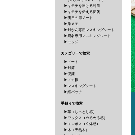
▶キモチを届ける封筒
▶キモチを伝える便箋
▶明日の扉ノート
▶旅メモ
▶封かん専用マスキングシート
▶宛名専用マスキングシート
▶モッジ
カテゴリーで検索
▶ノート
▶封筒
▶便箋
▶メモ帳
▶マスキングシート
▶紙バッチ
手触りで検索
▶革（しっとり感）
▶ワックス（ぬるぬる感）
▶エンボス（立体感）
▶木（天然木）