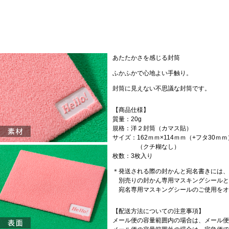
あたたかさを感じる封筒
ふかふかで心地よい手触り。
封筒に見えない不思議な封筒です。
【商品仕様】
質量：20g
規格：洋２封筒（カマス貼）
サイズ：162ｍｍ×114ｍｍ（+フタ30ｍｍ
（クチ糊なし）
枚数：3枚入り
＊発送される際の封かんと宛名書きには、
別売りの封かん専用マスキングシールと
宛名専用マスキングシールのご使用をオ
【配送方法についての注意事項】
メール便の容量範囲内の場合は、メール便