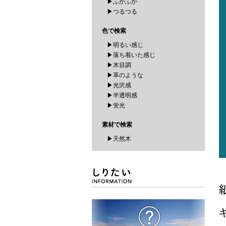
▶ふかふか
▶つるつる
色で検索
▶明るい感じ
▶落ち着いた感じ
▶木目調
▶革のような
▶光沢感
▶半透明感
▶蛍光
素材で検索
▶天然木