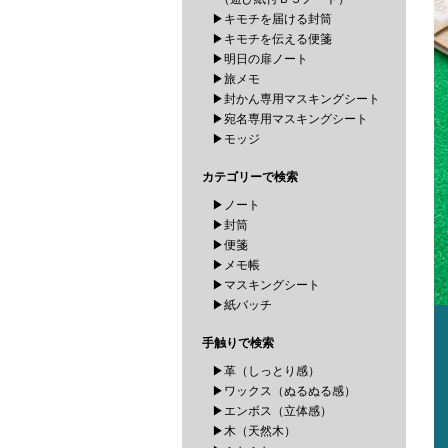
▶キモチを届ける封筒
▶キモチを伝える便箋
▶明日の扉ノート
▶旅メモ
▶封かん専用マスキングシート
▶宛名専用マスキングシート
▶モッジ
カテゴリーで検索
▶ノート
▶封筒
▶便箋
▶メモ帳
▶マスキングシート
▶紙バッチ
手触りで検索
▶革（しっとり感）
▶ワックス（ぬるぬる感）
▶エンボス（立体感）
▶木（天然木）