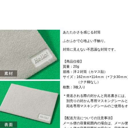
あたたかさを感じる封筒
ふかふかで心地よい手触り。
封筒に見えない不思議な封筒です。
【商品仕様】
質量：20g
規格：洋２封筒（カマス貼）
サイズ：162ｍｍ×114ｍｍ（+フタ30ｍｍ
（クチ糊なし）
枚数：3枚入り
＊発送される際の封かんと宛名書きには、
別売りの封かん専用マスキングシールと
宛名専用マスキングシールのご使用をオ
【配送方法についての注意事項】
メール便の容量範囲内の場合は、メール便