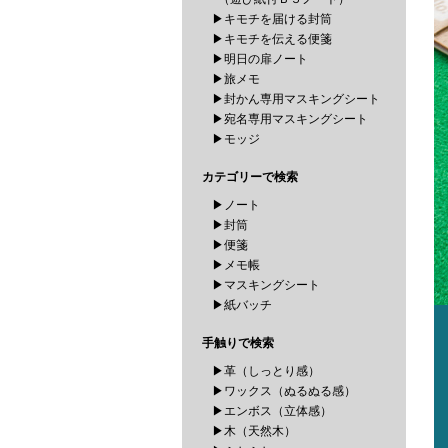
▶キモチを届ける封筒
▶キモチを伝える便箋
▶明日の扉ノート
▶旅メモ
▶封かん専用マスキングシート
▶宛名専用マスキングシート
▶モッジ
カテゴリーで検索
▶ノート
▶封筒
▶便箋
▶メモ帳
▶マスキングシート
▶紙バッチ
手触りで検索
▶革（しっとり感）
▶ワックス（ぬるぬる感）
▶エンボス（立体感）
▶木（天然木）