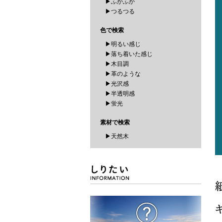
▶ふかふか
▶つるつる
色で検索
▶明るい感じ
▶落ち着いた感じ
▶木目調
▶革のような
▶光沢感
▶半透明感
▶蛍光
素材で検索
▶天然木