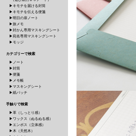
▶キモチを届ける封筒
▶キモチを伝える便箋
▶明日の扉ノート
▶旅メモ
▶封かん専用マスキングシート
▶宛名専用マスキングシート
▶モッジ
カテゴリーで検索
▶ノート
▶封筒
▶便箋
▶メモ帳
▶マスキングシート
▶紙バッチ
手触りで検索
▶革（しっとり感）
▶ワックス（ぬるぬる感）
▶エンボス（立体感）
▶木（天然木）