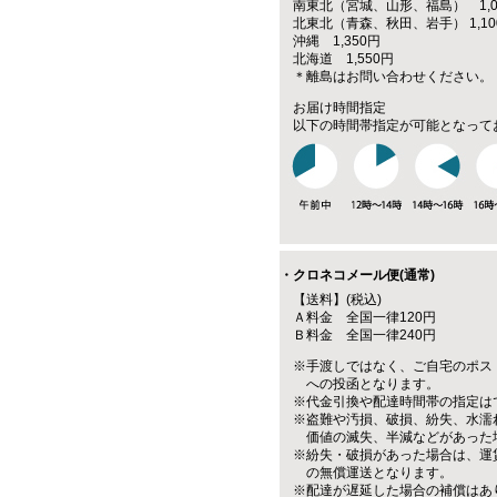
南東北（宮城、山形、福島） 1,0
北東北（青森、秋田、岩手） 1,10
沖縄 1,350円
北海道 1,550円
＊離島はお問い合わせください。
お届け時間指定
以下の時間帯指定が可能となって
・クロネコメール便(通常)
【送料】(税込)
Ａ料金 全国一律120円
Ｂ料金 全国一律240円
※手渡しではなく、ご自宅のポス
への投函となります。
※代金引換や配達時間帯の指定は
※盗難や汚損、破損、紛失、水濡
価値の滅失、半減などがあった
※紛失・破損があった場合は、運
の無償運送となります。
※配達が遅延した場合の補償はあ