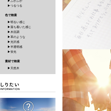
▶ふかふか
▶つるつる
色で検索
▶明るい感じ
▶落ち着いた感じ
▶木目調
▶革のような
▶光沢感
▶半透明感
▶蛍光
素材で検索
▶天然木