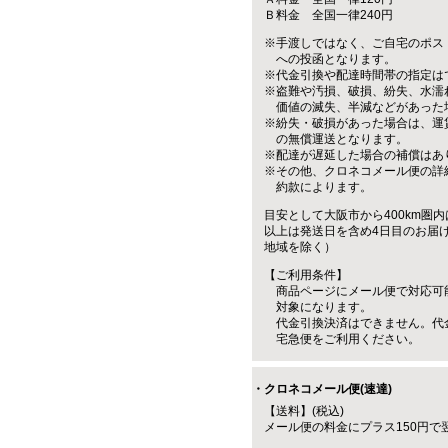
Ｂ料金 全国一律240円
※手渡しではなく、ご自宅のポス
への投函となります。
※代金引換や配達時間帯の指定は
※盗難や汚損、破損、紛失、水濡
価値の滅失、半減などがあった
※紛失・破損があった場合は、運
の無償運送となります。
※配達が遅延した場合の補償はあ
※その他、クロネコメール便の詳
約款によります。
目安として大阪市から400km圏内
以上は発送日を含め4日目のお届
地域を除く）
【ご利用条件】
商品ページにメール便で対応可
対象になります。
代金引換決済はできません。代
宅急便をご利用ください。
・クロネコメール便(速達)
【送料】(税込)
メール便の料金にプラス150円で