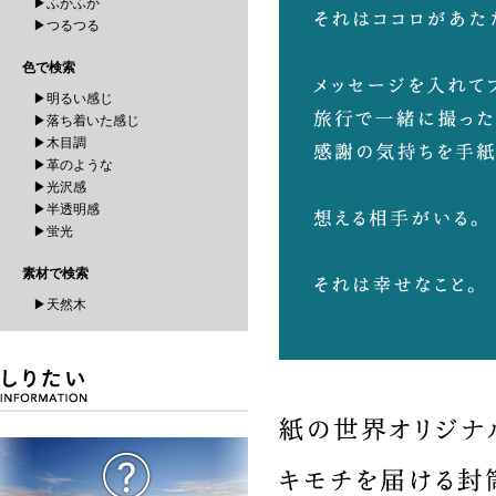
▶ふかふか
▶つるつる
色で検索
▶明るい感じ
▶落ち着いた感じ
▶木目調
▶革のような
▶光沢感
▶半透明感
▶蛍光
素材で検索
▶天然木