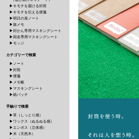
▶キモチを届ける封筒
▶キモチを伝える便箋
▶明日の扉ノート
▶旅メモ
▶封かん専用マスキングシート
▶宛名専用マスキングシート
▶モッジ
カテゴリーで検索
▶ノート
▶封筒
▶便箋
▶メモ帳
▶マスキングシート
▶紙バッチ
手触りで検索
▶革（しっとり感）
▶ワックス（ぬるぬる感）
▶エンボス（立体感）
▶木（天然木）