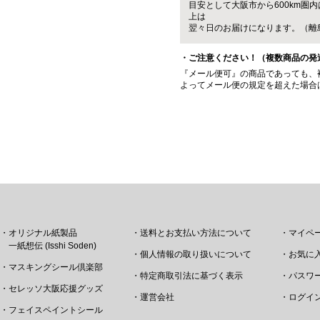
目安として大阪市から600km圏内
上は
翌々日のお届けになります。（離
・ご注意ください！（複数商品の発
『メール便可』の商品であっても、
よってメール便の規定を超えた場合
・オリジナル紙製品
・送料とお支払い方法について
・マイペ
一紙想伝 (Isshi Soden)
・個人情報の取り扱いについて
・お気に
・マスキングシール倶楽部
・特定商取引法に基づく表示
・パスワ
・セレッソ大阪応援グッズ
・運営会社
・ログイ
・フェイスペイントシール