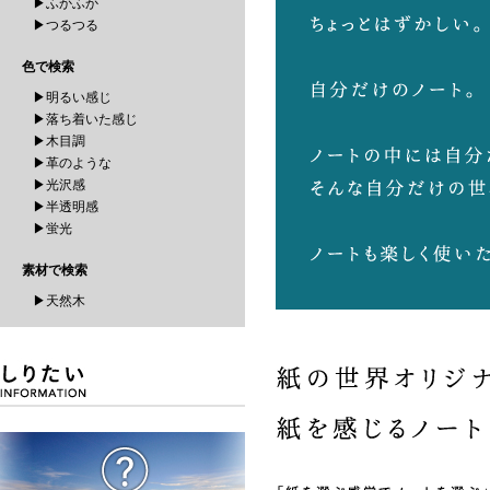
▶ふかふか
▶つるつる
色で検索
▶明るい感じ
▶落ち着いた感じ
▶木目調
▶革のような
▶光沢感
▶半透明感
▶蛍光
素材で検索
▶天然木