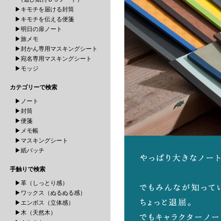
▶キモチを届ける封筒
▶キモチを伝える便箋
▶明日の扉ノート
▶旅メモ
▶封かん専用マスキングシート
▶宛名専用マスキングシート
▶モッジ
カテゴリーで検索
▶ノート
▶封筒
▶便箋
▶メモ帳
▶マスキングシート
▶紙バッチ
手触りで検索
▶革（しっとり感）
▶ワックス（ぬるぬる感）
▶エンボス（立体感）
▶木（天然木）