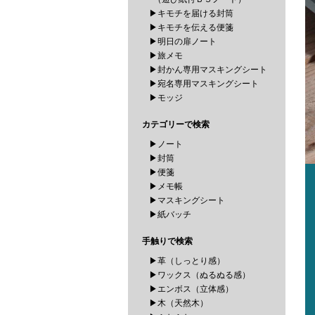
▶キモチを届ける封筒
▶キモチを伝える便箋
▶明日の扉ノート
▶旅メモ
▶封かん専用マスキングシート
▶宛名専用マスキングシート
▶モッジ
カテゴリーで検索
▶ノート
▶封筒
▶便箋
▶メモ帳
▶マスキングシート
▶紙バッチ
手触りで検索
▶革（しっとり感）
▶ワックス（ぬるぬる感）
▶エンボス（立体感）
▶木（天然木）