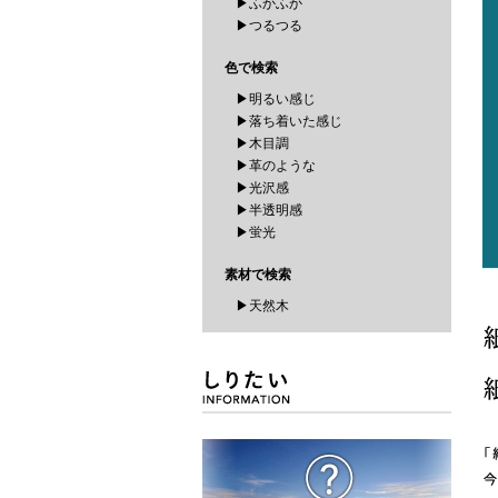
▶ふかふか
▶つるつる
色で検索
▶明るい感じ
▶落ち着いた感じ
▶木目調
▶革のような
▶光沢感
▶半透明感
▶蛍光
素材で検索
▶天然木