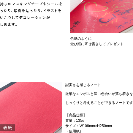
色紙のように
遊び紙に寄せ書きしてプレゼント
誠実さを感じるノート
微細なエンボスと深い色合いが落ち着きを
じっくりと考えることができるノートです
【商品仕様】
質量：135g
サイズ：W108mm×H250mm
（使用紙）