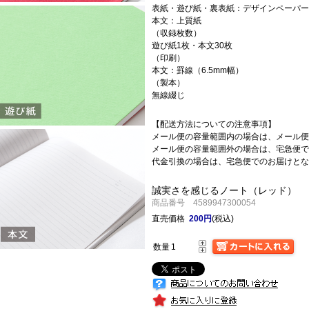
表紙・遊び紙・裏表紙：デザインペーパー
本文：上質紙
（収録枚数）
遊び紙1枚・本文30枚
（印刷）
本文：罫線（6.5mm幅）
（製本）
無線綴じ
【配送方法についての注意事項】
メール便の容量範囲内の場合は、メール便
メール便の容量範囲外の場合は、宅急便で
代金引換の場合は、宅急便でのお届けとな
誠実さを感じるノート（レッド）
商品番号 4589947300054
直売価格
200円
(税込)
数量