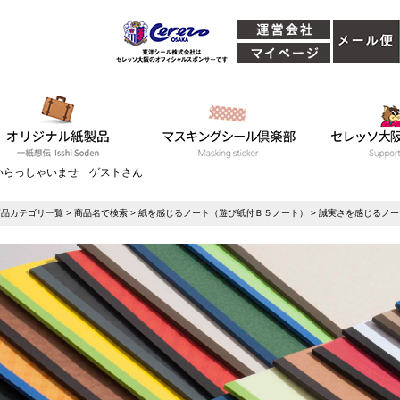
いらっしゃいませ ゲストさん
商品カテゴリ一覧
>
商品名で検索
>
紙を感じるノート（遊び紙付Ｂ５ノート）
> 誠実さを感じるノ