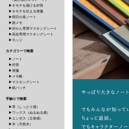
▶キモチを届ける封筒
▶キモチを伝える便箋
▶明日の扉ノート
▶旅メモ
▶封かん専用マスキングシート
▶宛名専用マスキングシート
▶モッジ
カテゴリーで検索
▶ノート
▶封筒
▶便箋
▶メモ帳
▶マスキングシート
▶紙バッチ
手触りで検索
▶革（しっとり感）
▶ワックス（ぬるぬる感）
▶エンボス（立体感）
▶木（天然木）