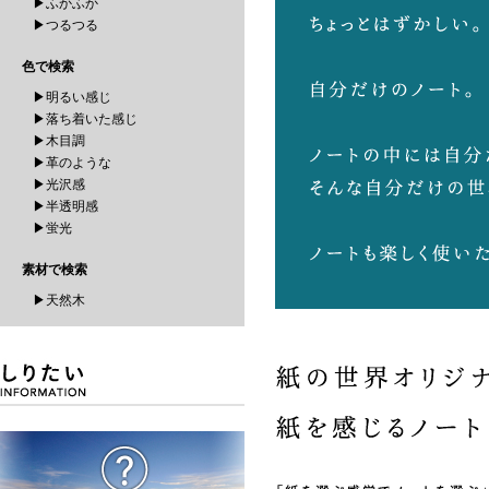
▶ふかふか
▶つるつる
色で検索
▶明るい感じ
▶落ち着いた感じ
▶木目調
▶革のような
▶光沢感
▶半透明感
▶蛍光
素材で検索
▶天然木