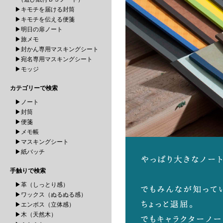
▶キモチを届ける封筒
▶キモチを伝える便箋
▶明日の扉ノート
▶旅メモ
▶封かん専用マスキングシート
▶宛名専用マスキングシート
▶モッジ
カテゴリーで検索
▶ノート
▶封筒
▶便箋
▶メモ帳
▶マスキングシート
▶紙バッチ
手触りで検索
▶革（しっとり感）
▶ワックス（ぬるぬる感）
▶エンボス（立体感）
▶木（天然木）