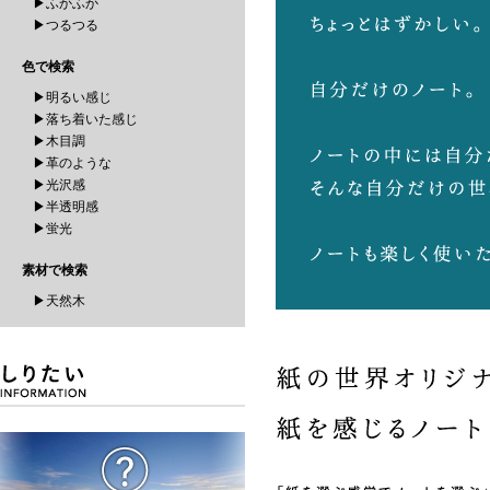
▶ふかふか
▶つるつる
色で検索
▶明るい感じ
▶落ち着いた感じ
▶木目調
▶革のような
▶光沢感
▶半透明感
▶蛍光
素材で検索
▶天然木