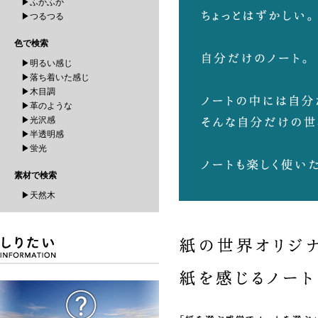
▶ふかふか
▶つるつる
色で検索
▶明るい感じ
▶落ち着いた感じ
▶木目調
▶革のような
▶光沢感
▶半透明感
▶蛍光
素材で検索
▶天然木