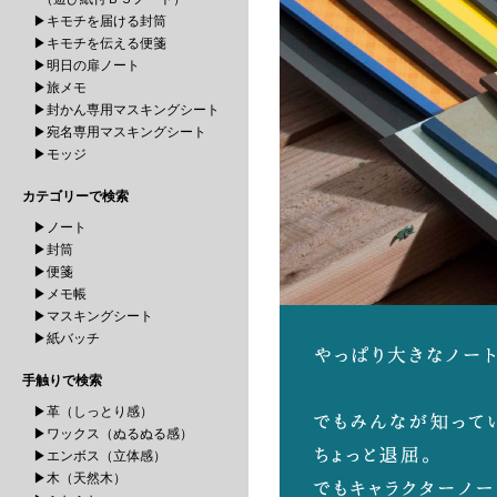
▶キモチを届ける封筒
▶キモチを伝える便箋
▶明日の扉ノート
▶旅メモ
▶封かん専用マスキングシート
▶宛名専用マスキングシート
▶モッジ
カテゴリーで検索
▶ノート
▶封筒
▶便箋
▶メモ帳
▶マスキングシート
▶紙バッチ
手触りで検索
▶革（しっとり感）
▶ワックス（ぬるぬる感）
▶エンボス（立体感）
▶木（天然木）