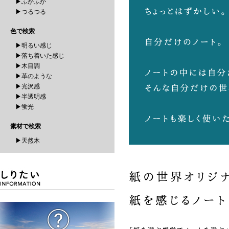
▶ふかふか
▶つるつる
色で検索
▶明るい感じ
▶落ち着いた感じ
▶木目調
▶革のような
▶光沢感
▶半透明感
▶蛍光
素材で検索
▶天然木