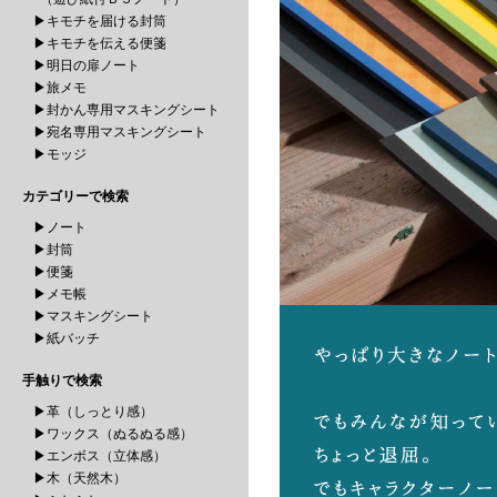
▶キモチを届ける封筒
▶キモチを伝える便箋
▶明日の扉ノート
▶旅メモ
▶封かん専用マスキングシート
▶宛名専用マスキングシート
▶モッジ
カテゴリーで検索
▶ノート
▶封筒
▶便箋
▶メモ帳
▶マスキングシート
▶紙バッチ
手触りで検索
▶革（しっとり感）
▶ワックス（ぬるぬる感）
▶エンボス（立体感）
▶木（天然木）