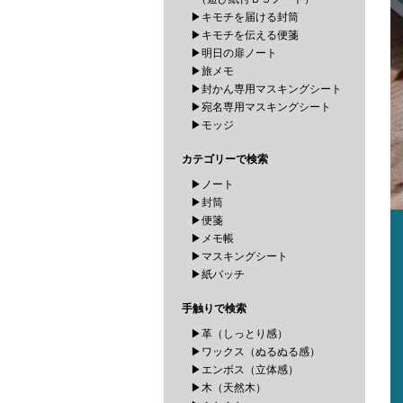
▶キモチを届ける封筒
▶キモチを伝える便箋
▶明日の扉ノート
▶旅メモ
▶封かん専用マスキングシート
▶宛名専用マスキングシート
▶モッジ
カテゴリーで検索
▶ノート
▶封筒
▶便箋
▶メモ帳
▶マスキングシート
▶紙バッチ
手触りで検索
▶革（しっとり感）
▶ワックス（ぬるぬる感）
▶エンボス（立体感）
▶木（天然木）