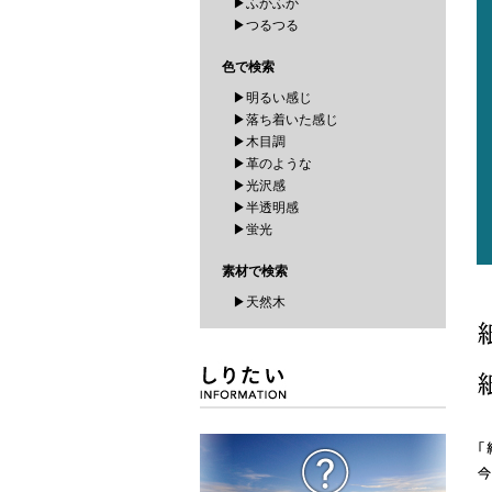
▶ふかふか
▶つるつる
色で検索
▶明るい感じ
▶落ち着いた感じ
▶木目調
▶革のような
▶光沢感
▶半透明感
▶蛍光
素材で検索
▶天然木