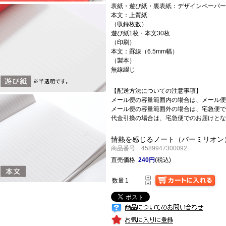
表紙・遊び紙・裏表紙：デザインペーパー
本文：上質紙
（収録枚数）
遊び紙1枚・本文30枚
（印刷）
本文：罫線（6.5mm幅）
（製本）
無線綴じ
【配送方法についての注意事項】
メール便の容量範囲内の場合は、メール便
メール便の容量範囲外の場合は、宅急便で
代金引換の場合は、宅急便でのお届けとな
情熱を感じるノート（バーミリオン
商品番号 4589947300092
直売価格
240円
(税込)
数量