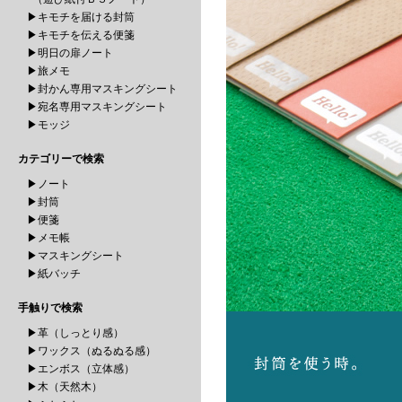
▶キモチを届ける封筒
▶キモチを伝える便箋
▶明日の扉ノート
▶旅メモ
▶封かん専用マスキングシート
▶宛名専用マスキングシート
▶モッジ
カテゴリーで検索
▶ノート
▶封筒
▶便箋
▶メモ帳
▶マスキングシート
▶紙バッチ
手触りで検索
▶革（しっとり感）
▶ワックス（ぬるぬる感）
▶エンボス（立体感）
▶木（天然木）