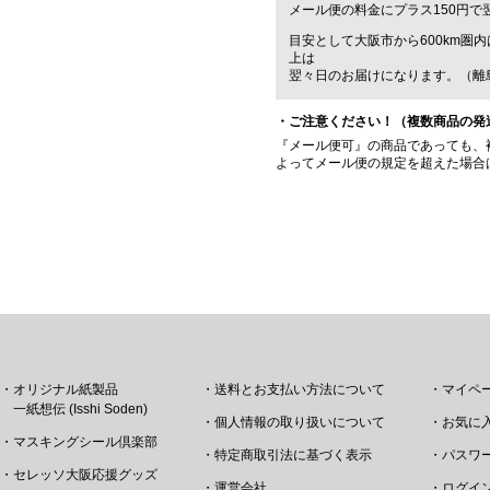
メール便の料金にプラス150円で
目安として大阪市から600km圏内
上は
翌々日のお届けになります。（離
・ご注意ください！（複数商品の発
『メール便可』の商品であっても、
よってメール便の規定を超えた場合
・オリジナル紙製品
・送料とお支払い方法について
・マイペ
一紙想伝 (Isshi Soden)
・個人情報の取り扱いについて
・お気に
・マスキングシール倶楽部
・特定商取引法に基づく表示
・パスワ
・セレッソ大阪応援グッズ
・運営会社
・ログイ