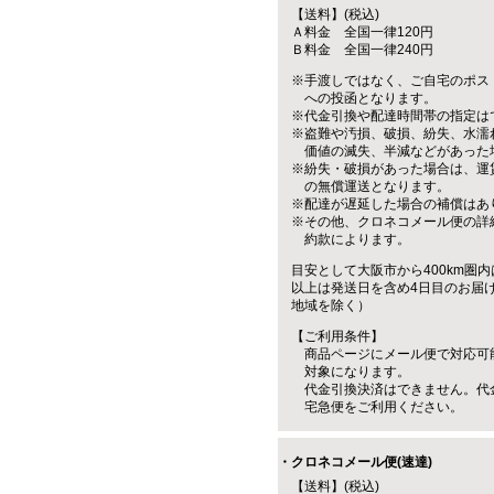
【送料】(税込)
Ａ料金 全国一律120円
Ｂ料金 全国一律240円
※手渡しではなく、ご自宅のポス
への投函となります。
※代金引換や配達時間帯の指定は
※盗難や汚損、破損、紛失、水濡
価値の滅失、半減などがあった
※紛失・破損があった場合は、運
の無償運送となります。
※配達が遅延した場合の補償はあ
※その他、クロネコメール便の詳
約款によります。
目安として大阪市から400km圏内
以上は発送日を含め4日目のお届
地域を除く）
【ご利用条件】
商品ページにメール便で対応可
対象になります。
代金引換決済はできません。代
宅急便をご利用ください。
・クロネコメール便(速達)
【送料】(税込)