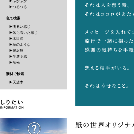
▶ふかふか
▶つるつる
色で検索
▶明るい感じ
▶落ち着いた感じ
▶木目調
▶革のような
▶光沢感
▶半透明感
▶蛍光
素材で検索
▶天然木