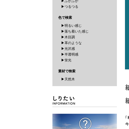
▶ふかふか
▶つるつる
色で検索
▶明るい感じ
▶落ち着いた感じ
▶木目調
▶革のような
▶光沢感
▶半透明感
▶蛍光
素材で検索
▶天然木