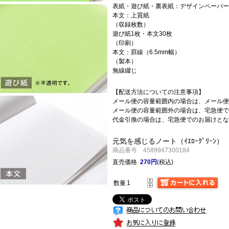
表紙・遊び紙・裏表紙：デザインペーパー
本文：上質紙
（収録枚数）
遊び紙1枚・本文30枚
（印刷）
本文：罫線（6.5mm幅）
（製本）
無線綴じ
【配送方法についての注意事項】
メール便の容量範囲内の場合は、メール便
メール便の容量範囲外の場合は、宅急便で
代金引換の場合は、宅急便でのお届けとな
元気を感じるノート（ｲｴﾛｰｸﾞﾘｰﾝ）
商品番号 4589947300184
直売価格
270円
(税込)
数量