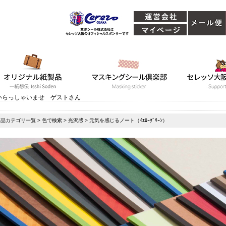
いらっしゃいませ ゲストさん
商品カテゴリ一覧
>
色で検索
>
光沢感
> 元気を感じるノート（ｲｴﾛｰｸﾞﾘｰﾝ）