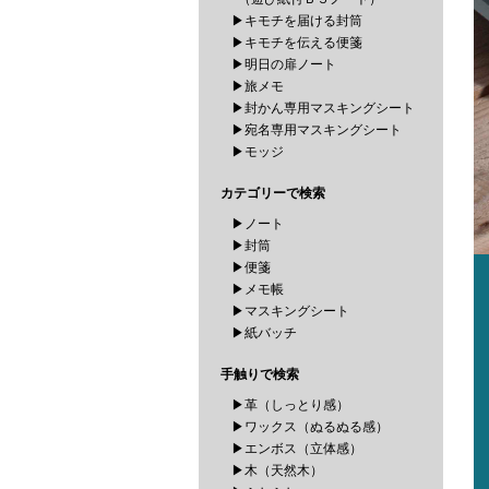
▶キモチを届ける封筒
▶キモチを伝える便箋
▶明日の扉ノート
▶旅メモ
▶封かん専用マスキングシート
▶宛名専用マスキングシート
▶モッジ
カテゴリーで検索
▶ノート
▶封筒
▶便箋
▶メモ帳
▶マスキングシート
▶紙バッチ
手触りで検索
▶革（しっとり感）
▶ワックス（ぬるぬる感）
▶エンボス（立体感）
▶木（天然木）