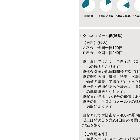
・クロネコメール便(通常)
【送料】(税込)
Ａ料金 全国一律120円
Ｂ料金 全国一律240円
※手渡しではなく、ご自宅のポス
への投函となります。
※代金引換や配達時間帯の指定は
※盗難や汚損、破損、紛失、水濡
価値の滅失、半減などがあった
※紛失・破損があった場合は、運
の無償運送となります。
※配達が遅延した場合の補償はあ
※その他、クロネコメール便の詳
約款によります。
目安として大阪市から400km圏内
以上は発送日を含め4日目のお届
地域を除く）
【ご利用条件】
商品ページにメール便で対応可