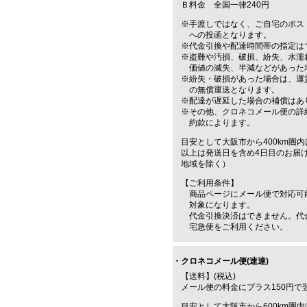
Ｂ料金 全国一律240円
※手渡しではなく、ご自宅のポス
への投函となります。
※代金引換や配達時間帯の指定は
※盗難や汚損、破損、紛失、水濡
価値の滅失、半減などがあった
※紛失・破損があった場合は、運
の無償運送となります。
※配達が遅延した場合の補償はあ
※その他、クロネコメール便の詳
約款によります。
目安として大阪市から400km圏内
以上は発送日を含め4日目のお届
地域を除く）
【ご利用条件】
商品ページにメール便で対応可
対象になります。
代金引換決済はできません。代
宅急便をご利用ください。
・クロネコメール便(速達)
【送料】(税込)
メール便の料金にプラス150円で
目安として大阪市から600km圏内