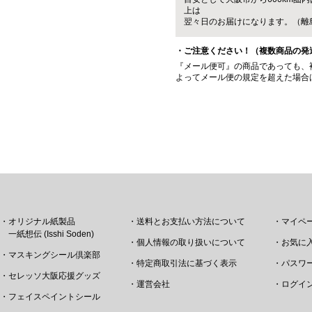
上は
翌々日のお届けになります。（離
・ご注意ください！（複数商品の発
『メール便可』の商品であっても、
よってメール便の規定を超えた場合
・オリジナル紙製品
・送料とお支払い方法について
・マイペ
一紙想伝 (Isshi Soden)
・個人情報の取り扱いについて
・お気に
・マスキングシール倶楽部
・特定商取引法に基づく表示
・パスワ
・セレッソ大阪応援グッズ
・運営会社
・ログイ
・フェイスペイントシール