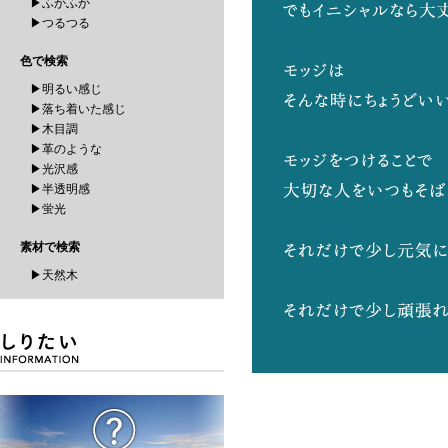
▶ふかふか
▶つるつる
色で検索
▶明るい感じ
▶落ち着いた感じ
▶木目調
▶革のような
▶光沢感
▶半透明感
▶蛍光
素材で検索
▶天然木