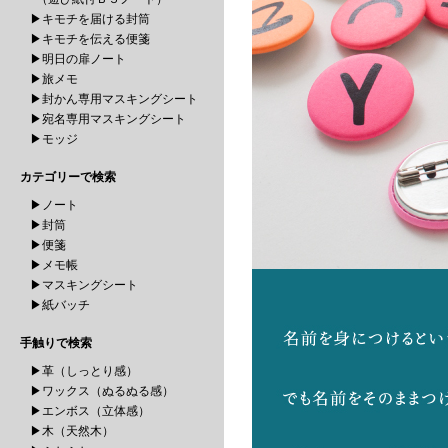
▶キモチを届ける封筒
▶キモチを伝える便箋
▶明日の扉ノート
▶旅メモ
▶封かん専用マスキングシート
▶宛名専用マスキングシート
▶モッジ
カテゴリーで検索
▶ノート
▶封筒
▶便箋
▶メモ帳
▶マスキングシート
▶紙バッチ
手触りで検索
▶革（しっとり感）
▶ワックス（ぬるぬる感）
▶エンボス（立体感）
▶木（天然木）