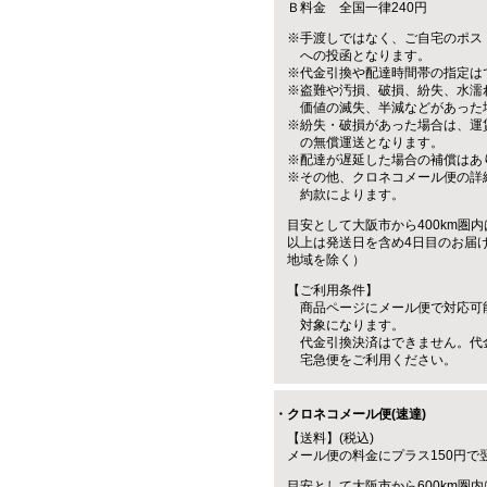
Ｂ料金 全国一律240円
※手渡しではなく、ご自宅のポス
への投函となります。
※代金引換や配達時間帯の指定は
※盗難や汚損、破損、紛失、水濡
価値の滅失、半減などがあった
※紛失・破損があった場合は、運
の無償運送となります。
※配達が遅延した場合の補償はあ
※その他、クロネコメール便の詳
約款によります。
目安として大阪市から400km圏内
以上は発送日を含め4日目のお届
地域を除く）
【ご利用条件】
商品ページにメール便で対応可
対象になります。
代金引換決済はできません。代
宅急便をご利用ください。
・クロネコメール便(速達)
【送料】(税込)
メール便の料金にプラス150円で
目安として大阪市から600km圏内