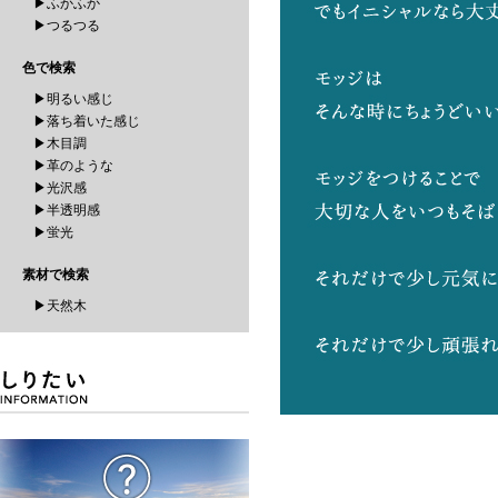
▶ふかふか
▶つるつる
色で検索
▶明るい感じ
▶落ち着いた感じ
▶木目調
▶革のような
▶光沢感
▶半透明感
▶蛍光
素材で検索
▶天然木