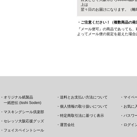
上は
翌々日のお届けになります。（離
・ご注意ください！（複数商品の発
『メール便可』の商品であっても、
よってメール便の規定を超えた場合
・オリジナル紙製品
・送料とお支払い方法について
・マイペ
一紙想伝 (Isshi Soden)
・個人情報の取り扱いについて
・お気に
・マスキングシール倶楽部
・特定商取引法に基づく表示
・パスワ
・セレッソ大阪応援グッズ
・運営会社
・ログイ
・フェイスペイントシール