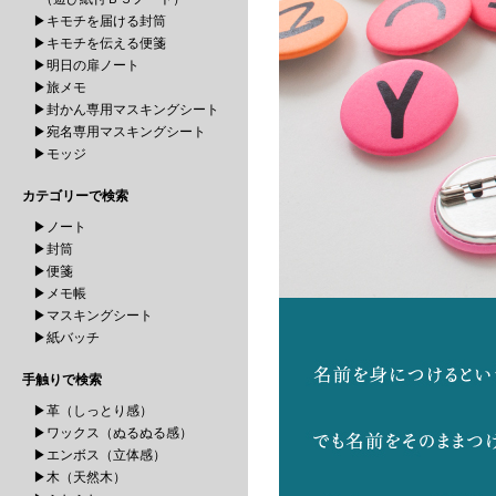
▶キモチを届ける封筒
▶キモチを伝える便箋
▶明日の扉ノート
▶旅メモ
▶封かん専用マスキングシート
▶宛名専用マスキングシート
▶モッジ
カテゴリーで検索
▶ノート
▶封筒
▶便箋
▶メモ帳
▶マスキングシート
▶紙バッチ
手触りで検索
▶革（しっとり感）
▶ワックス（ぬるぬる感）
▶エンボス（立体感）
▶木（天然木）