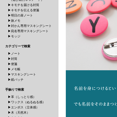
▶キモチを届ける封筒
▶キモチを伝える便箋
▶明日の扉ノート
▶旅メモ
▶封かん専用マスキングシート
▶宛名専用マスキングシート
▶モッジ
カテゴリーで検索
▶ノート
▶封筒
▶便箋
▶メモ帳
▶マスキングシート
▶紙バッチ
手触りで検索
▶革（しっとり感）
▶ワックス（ぬるぬる感）
▶エンボス（立体感）
▶木（天然木）