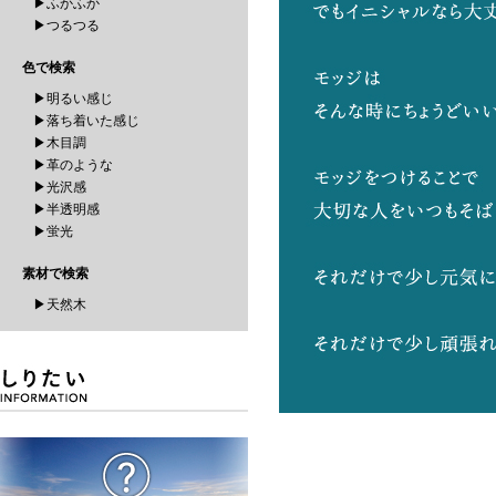
▶ふかふか
▶つるつる
色で検索
▶明るい感じ
▶落ち着いた感じ
▶木目調
▶革のような
▶光沢感
▶半透明感
▶蛍光
素材で検索
▶天然木