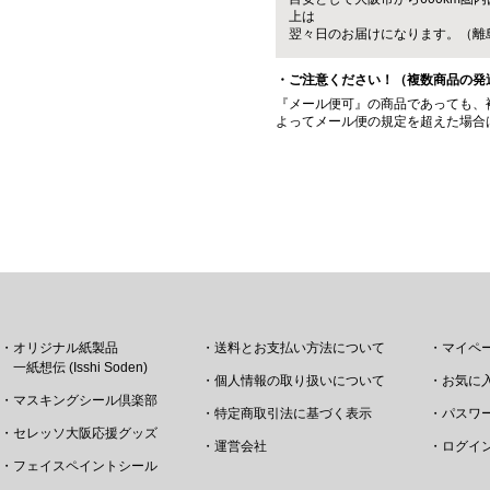
上は
翌々日のお届けになります。（離
・ご注意ください！（複数商品の発
『メール便可』の商品であっても、
よってメール便の規定を超えた場合
・オリジナル紙製品
・送料とお支払い方法について
・マイペ
一紙想伝 (Isshi Soden)
・個人情報の取り扱いについて
・お気に
・マスキングシール倶楽部
・特定商取引法に基づく表示
・パスワ
・セレッソ大阪応援グッズ
・運営会社
・ログイ
・フェイスペイントシール