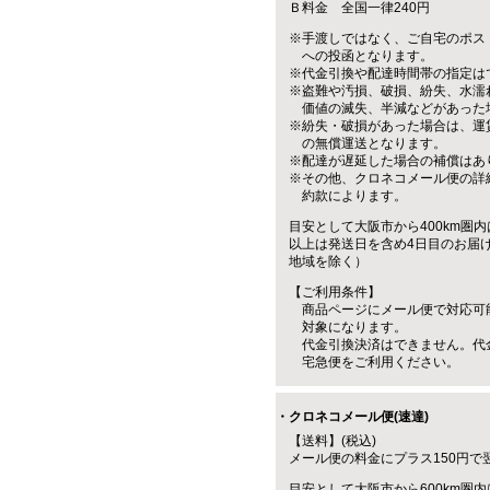
Ｂ料金 全国一律240円
※手渡しではなく、ご自宅のポス
への投函となります。
※代金引換や配達時間帯の指定は
※盗難や汚損、破損、紛失、水濡
価値の滅失、半減などがあった
※紛失・破損があった場合は、運
の無償運送となります。
※配達が遅延した場合の補償はあ
※その他、クロネコメール便の詳
約款によります。
目安として大阪市から400km圏内
以上は発送日を含め4日目のお届
地域を除く）
【ご利用条件】
商品ページにメール便で対応可
対象になります。
代金引換決済はできません。代
宅急便をご利用ください。
・クロネコメール便(速達)
【送料】(税込)
メール便の料金にプラス150円で
目安として大阪市から600km圏内