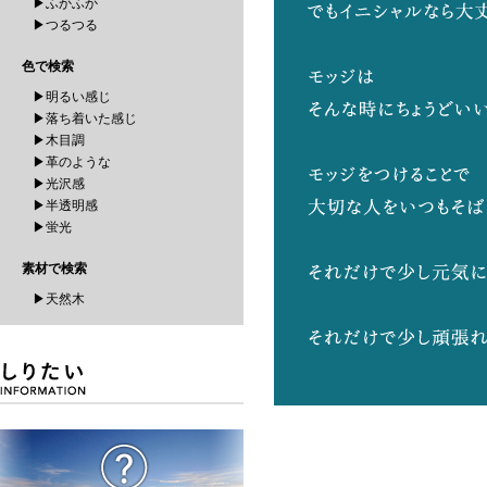
▶ふかふか
▶つるつる
色で検索
▶明るい感じ
▶落ち着いた感じ
▶木目調
▶革のような
▶光沢感
▶半透明感
▶蛍光
素材で検索
▶天然木