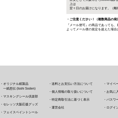
上は
翌々日のお届けになります。（離
・ご注意ください！（複数商品の発
『メール便可』の商品であっても、
よってメール便の規定を超えた場合
・オリジナル紙製品
・送料とお支払い方法について
・マイペ
一紙想伝 (Isshi Soden)
・個人情報の取り扱いについて
・お気に
・マスキングシール倶楽部
・特定商取引法に基づく表示
・パスワ
・セレッソ大阪応援グッズ
・運営会社
・ログイ
・フェイスペイントシール