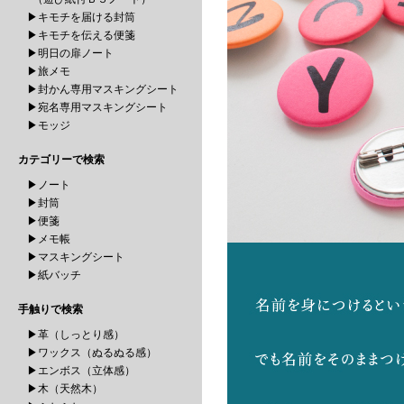
▶キモチを届ける封筒
▶キモチを伝える便箋
▶明日の扉ノート
▶旅メモ
▶封かん専用マスキングシート
▶宛名専用マスキングシート
▶モッジ
カテゴリーで検索
▶ノート
▶封筒
▶便箋
▶メモ帳
▶マスキングシート
▶紙バッチ
手触りで検索
▶革（しっとり感）
▶ワックス（ぬるぬる感）
▶エンボス（立体感）
▶木（天然木）