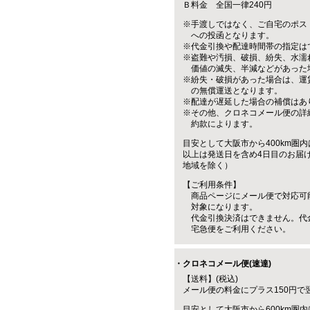
Ｂ料金 全国一律240円
※手渡しではなく、ご自宅のポス
への投函となります。
※代金引換や配達時間帯の指定は
※盗難や汚損、破損、紛失、水濡
価値の滅失、半減などがあった
※紛失・破損があった場合は、運
の無償運送となります。
※配達が遅延した場合の補償はあ
※その他、クロネコメール便の詳
約款によります。
目安として大阪市から400km圏内
以上は発送日を含め4日目のお届
地域を除く）
【ご利用条件】
商品ページにメール便で対応可
対象になります。
代金引換決済はできません。代
宅急便をご利用ください。
・クロネコメール便(速達)
【送料】(税込)
メール便の料金にプラス150円で
目安として大阪市から600km圏内