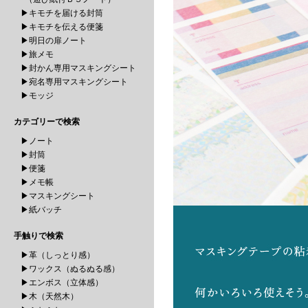
▶キモチを届ける封筒
▶キモチを伝える便箋
▶明日の扉ノート
▶旅メモ
▶封かん専用マスキングシート
▶宛名専用マスキングシート
▶モッジ
カテゴリーで検索
▶ノート
▶封筒
▶便箋
▶メモ帳
▶マスキングシート
▶紙バッチ
手触りで検索
▶革（しっとり感）
▶ワックス（ぬるぬる感）
▶エンボス（立体感）
▶木（天然木）