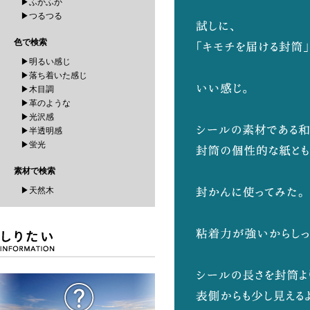
▶ふかふか
▶つるつる
色で検索
▶明るい感じ
▶落ち着いた感じ
▶木目調
▶革のような
▶光沢感
▶半透明感
▶蛍光
素材で検索
▶天然木