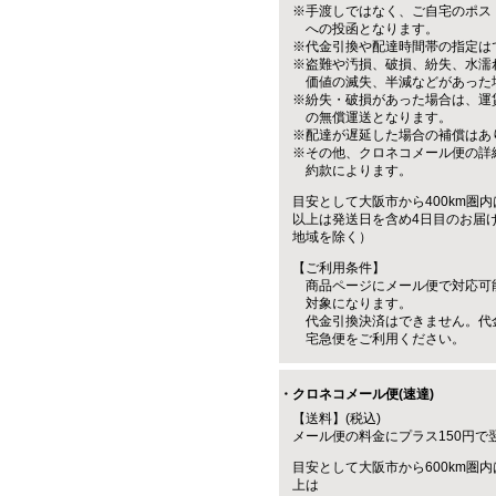
※手渡しではなく、ご自宅のポス
への投函となります。
※代金引換や配達時間帯の指定は
※盗難や汚損、破損、紛失、水濡
価値の滅失、半減などがあった
※紛失・破損があった場合は、運
の無償運送となります。
※配達が遅延した場合の補償はあ
※その他、クロネコメール便の詳
約款によります。
目安として大阪市から400km圏内
以上は発送日を含め4日目のお届
地域を除く）
【ご利用条件】
商品ページにメール便で対応可
対象になります。
代金引換決済はできません。代
宅急便をご利用ください。
・クロネコメール便(速達)
【送料】(税込)
メール便の料金にプラス150円で
目安として大阪市から600km圏内
上は