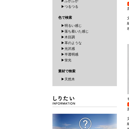
▶ふかふか
▶つるつる
色で検索
▶明るい感じ
▶落ち着いた感じ
▶木目調
▶革のような
▶光沢感
▶半透明感
▶蛍光
素材で検索
▶天然木