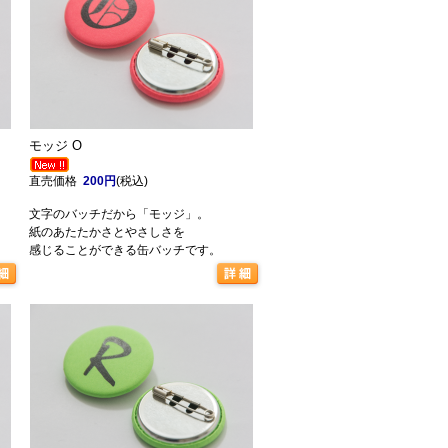
モッジ O
直売価格
200円
(税込)
文字のバッチだから「モッジ」。
紙のあたたかさとやさしさを
感じることができる缶バッチです。