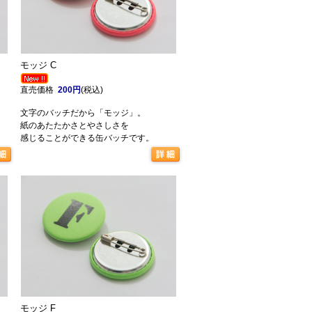
モッジ C
直売価格
200円
(税込)
文字のバッチだから「モッジ」。
紙のあたたかさとやさしさを
感じることができる缶バッチです。
モッジ F