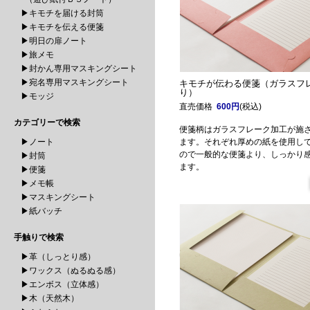
▶キモチを届ける封筒
▶キモチを伝える便箋
▶明日の扉ノート
▶旅メモ
▶封かん専用マスキングシート
▶宛名専用マスキングシート
キモチが伝わる便箋（ガラスフ
り）
▶モッジ
直売価格
600円
(税込)
カテゴリーで検索
便箋柄はガラスフレーク加工が施
▶ノート
ます。それぞれ厚めの紙を使用し
ので一般的な便箋より、しっかり
▶封筒
ます。
▶便箋
▶メモ帳
▶マスキングシート
▶紙バッチ
手触りで検索
▶革（しっとり感）
▶ワックス（ぬるぬる感）
▶エンボス（立体感）
▶木（天然木）