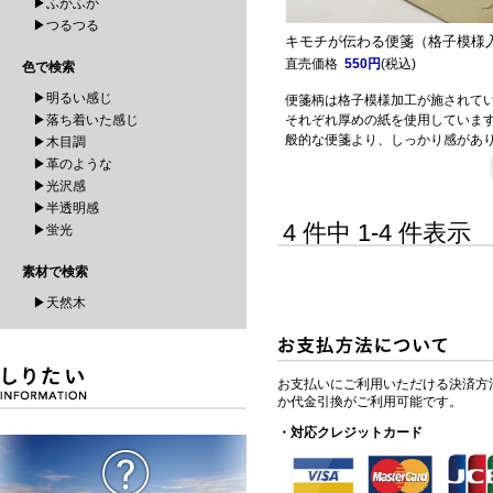
▶ふかふか
▶つるつる
キモチが伝わる便箋（格子模様
直売価格
550円
(税込)
色で検索
▶明るい感じ
便箋柄は格子模様加工が施されて
▶落ち着いた感じ
それぞれ厚めの紙を使用していま
般的な便箋より、しっかり感があ
▶木目調
▶革のような
▶光沢感
▶半透明感
4 件中 1-4 件表
▶蛍光
素材で検索
▶天然木
お支払いにご利用いただける決済方
か代金引換がご利用可能です。
・対応クレジットカード