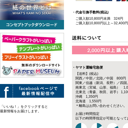
・代金引換手数料(税込)
ご購入額10,800円未満 324円
ご購入額10,800円以上～32,400
・ヤマト運輸宅急便
【送料】(税込)
関西／中部／北陸／中国 800円
関東／信越（新潟、長野）／四国／
南東北（宮城、山形、福島） 1,0
北東北（青森、秋田、岩手） 1,10
沖縄 1,350円
北海道 1,550円
＊離島はお問い合わせください。
「いいね！」をクリックすると
最新情報をお届けします。
お届け時間指定
以下の時間帯指定が可能となって