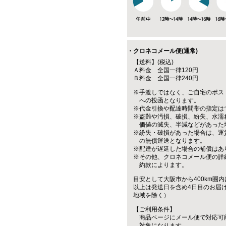
・クロネコメール便(通常)
【送料】(税込)
Ａ料金 全国一律120円
Ｂ料金 全国一律240円
※手渡しではなく、ご自宅のポス
への投函となります。
※代金引換や配達時間帯の指定は
※盗難や汚損、破損、紛失、水濡
価値の滅失、半減などがあった
※紛失・破損があった場合は、運
の無償運送となります。
※配達が遅延した場合の補償はあ
※その他、クロネコメール便の詳
約款によります。
目安として大阪市から400km圏内
以上は発送日を含め4日目のお届
地域を除く）
【ご利用条件】
商品ページにメール便で対応可
対象になります。